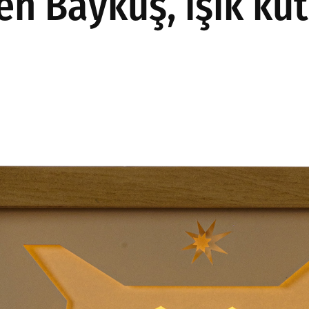
en Baykuş, ışık ku